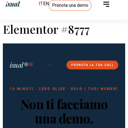
IT
EN
Prenota una demo
Elementor #8777
isual®
®
PRENOTA LA TUA CALL
10 MINUTI · ZERO SLIDE · SOLO I TUOI NUMERI
Non ti facciamo
una demo.